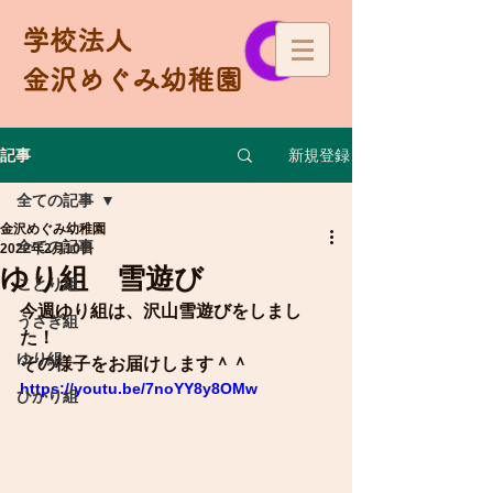
学校法人
金沢めぐみ幼稚園
新規登録
記事
全ての記事
金沢めぐみ幼稚園
全ての記事
2022年2月10日
ゆり組 雪遊び
ことり組
今週ゆり組は、沢山雪遊びをしまし
うさぎ組
た！
ゆり組
その様子をお届けします＾＾
https://youtu.be/7noYY8y8OMw
ひかり組