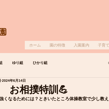
園
ホーム
園の特徴
入園案内
子育
組
ゆり組
ひかり組
園
2024年6月14日
 お相撲特訓💪
強くなるためには？ときいたところ体操教室で少し教え