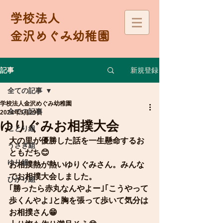
学校法人
金沢めぐみ幼稚園
新規登録
記事
全ての記事
学校法人金沢めぐみ幼稚園
全ての記事
2024年5月29日
ゆりぐみお相撲大会
ことり組
大の里が優勝した話を一生懸命するお
うさぎ組
ともだち😊
ゆり組
お相撲熱が熱いゆりぐみさん。みんな
でお相撲大会しました。
ひかり組
｢勝ったら赤丸なんやよー｣｢こうやって
歩くんやよ｣と胸を張って歩いて気分は
お相撲さん😁