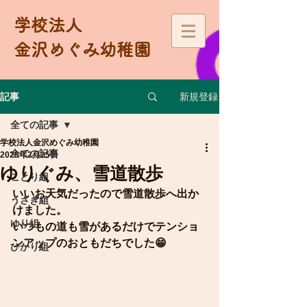
学校法人
金沢めぐみ幼稚園
新規登録
記事
全ての記事
学校法人金沢めぐみ幼稚園
全ての記事
2025年2月25日
ゆりぐみ、雪道散歩
ことり組
いいお天気だったので雪道散歩へ出か
うさぎ組
けました。
ゆり組
いつもの道も雪があるだけでテンショ
ンアップのおともだちでした😁
ひかり組