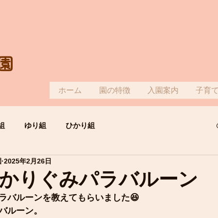
園
ホーム
園の特徴
入園案内
子育
組
ゆり組
ひかり組
園
2025年2月26日
かりぐみパラバルーン
ラバルーンを教えてもらいました😆
バルーン。