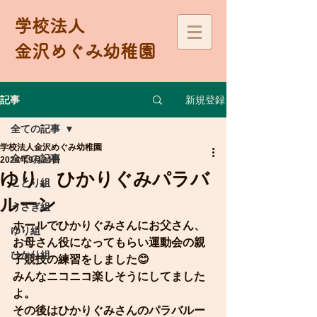
学校法人
金沢めぐみ幼稚園
新規登録
記事
全ての記事
学校法人金沢めぐみ幼稚園
全ての記事
2024年9月24日
ゆり、ひかりぐみパラバ
ことり組
ルーン
うさぎ組
ホールでひかりぐみさんにお父さん、
ゆり組
お母さん役になってもらい運動会の親
ひかり組
子競技の練習をしました😊
みんなニコニコ楽しそうにしてました
よ。
その後はひかりぐみさんのパラバルー