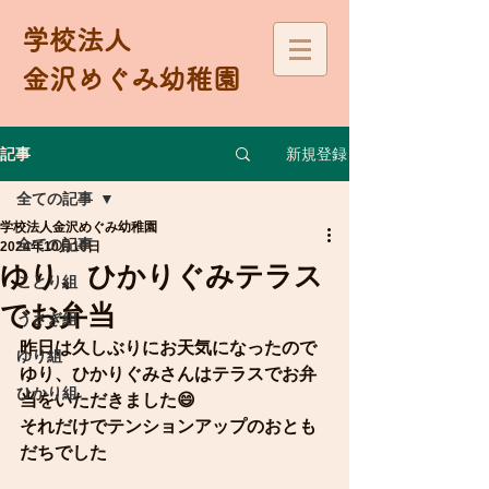
学校法人
金沢めぐみ幼稚園
新規登録
記事
全ての記事
学校法人金沢めぐみ幼稚園
全ての記事
2024年10月10日
ゆり、ひかりぐみテラス
ことり組
でお弁当
うさぎ組
昨日は久しぶりにお天気になったので
ゆり組
ゆり、ひかりぐみさんはテラスでお弁
ひかり組
当をいただきました😄
それだけでテンションアップのおとも
だちでした