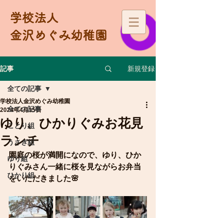
学校法人
金沢めぐみ幼稚園
新規登録
記事
全ての記事
学校法人金沢めぐみ幼稚園
全ての記事
2024年4月15日
ゆり、ひかりぐみお花見
ことり組
ランチ
うさぎ組
園庭の桜が満開になので、ゆり、ひか
ゆり組
りぐみさん一緒に桜を見ながらお弁当
ひかり組
をいただきました🌸