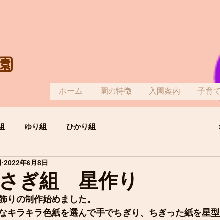
園
ホーム
園の特徴
入園案内
子育
組
ゆり組
ひかり組
園
2022年6月8日
さぎ組 星作り
飾りの制作始めました。
なキラキラ色紙を選んで手でちぎり、ちぎった紙を星型