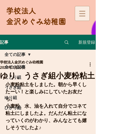
学校法人
金沢めぐみ幼稚園
新規登録
記事
全ての記事
学校法人金沢めぐみ幼稚園
全ての記事
2022年7月20日
ゆり、うさぎ組小麦粉粘土
ことり組
小麦粉粘土をしました。朝から早くし
うさぎ組
たーい！と楽しみにしていたお友だ
ゆり組
ち。
小麦粉、水、油を入れて自分でコネて
ひかり組
粘土にしましたよ。だんだん粘土にな
っていくのがわかり、みんなとても嬉
しそうでしたよ♪