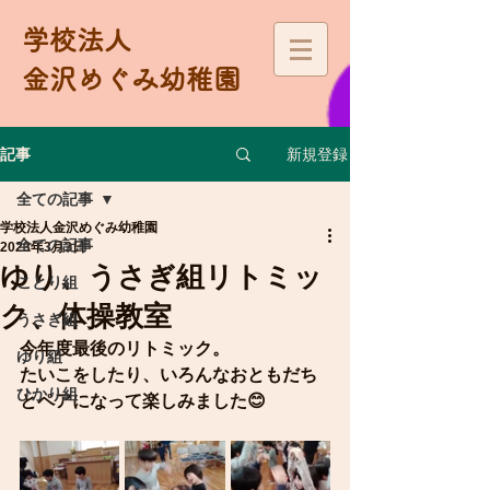
学校法人
金沢めぐみ幼稚園
新規登録
記事
全ての記事
学校法人金沢めぐみ幼稚園
全ての記事
2023年3月3日
ゆり、うさぎ組リトミッ
ことり組
ク、体操教室
うさぎ組
今年度最後のリトミック。
ゆり組
たいこをしたり、いろんなおともだち
ひかり組
とペアになって楽しみました😊