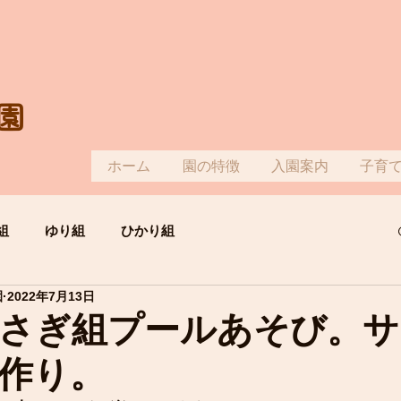
園
ホーム
園の特徴
入園案内
子育
組
ゆり組
ひかり組
園
2022年7月13日
さぎ組プールあそび。サ
作り。