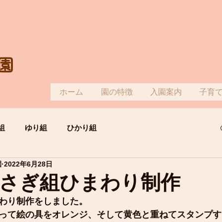
園
ホーム
園の特徴
入園案内
子育
組
ゆり組
ひかり組
園
2022年6月28日
さぎ組ひまわり制作
わり制作をしました。
って絵の具をオレンジ、そして黄色と重ねてスタンプす