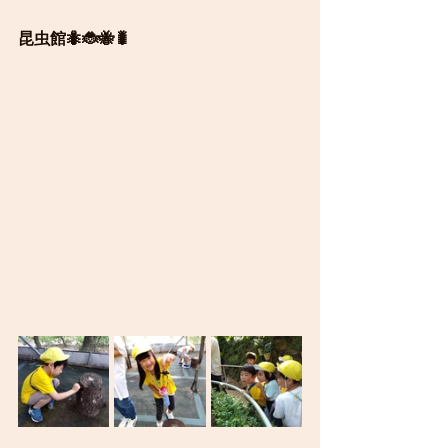
昆虫館🐜🐞🐝🐛