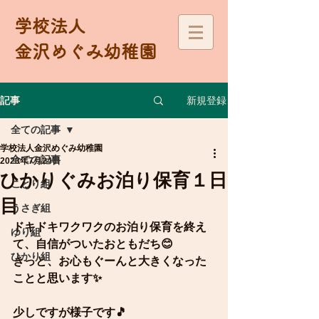
学校法人
金沢めぐみ幼稚園
新規登録
記事
全ての記事
学校法人金沢めぐみ幼稚園
全ての記事
2023年7月24日
ひかりぐみお泊り保育１日
ことり組
目
うさぎ組
ドキドキワクワクのお泊り保育を終え
ゆり組
て、自信がついたおともだち😊
ひかり組
きっと、お心もぐーんと大きくなった
ことと思います✨
少しですが様子です🎵