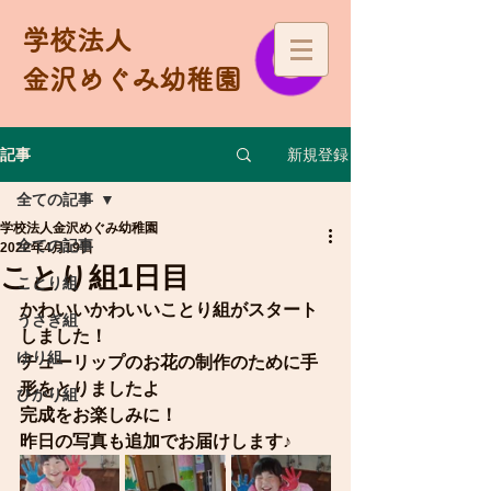
学校法人
金沢めぐみ幼稚園
新規登録
記事
全ての記事
学校法人金沢めぐみ幼稚園
全ての記事
2022年4月19日
ことり組1日目
ことり組
かわいいかわいいことり組がスタート
うさぎ組
しました！
ゆり組
チューリップのお花の制作のために手
形をとりましたよ　
ひかり組
完成をお楽しみに！
昨日の写真も追加でお届けします♪