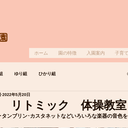
園
ホーム
園の特徴
入園案内
子育
組
ゆり組
ひかり組
園
2022年5月20日
 リトミック 体操教室
･タンブリン･カスタネットなどいろいろな楽器の音色