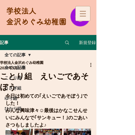
学校法人
金沢めぐみ幼稚園
新規登録
記事
全ての記事
学校法人金沢めぐみ幼稚園
全ての記事
2022年5月11日
ことり組 えいごであそ
ことり組
ぼう
うさぎ組
今日は初めての｢えいごであそぼう｣で
ゆり組
した！
ひかり組
みんな興味津々☺最後はかなこせんせ
いにみんなで｢サンキュー！｣のごあい
さつもしましたよ♪