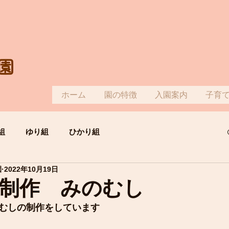
園
ホーム
園の特徴
入園案内
子育
組
ゆり組
ひかり組
園
2022年10月19日
制作 みのむし
むしの制作をしています