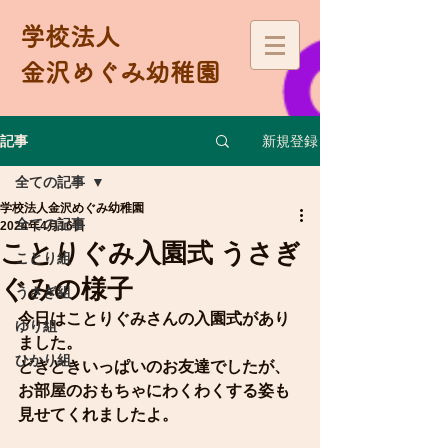
学校法人
金沢めぐみ幼稚園
新規登録
記事
全ての記事
学校法人金沢めぐみ幼稚園
全ての記事
2024年4月16日
ことりぐみ入園式 うさぎ
ことり組
ぐみの様子
うさぎ組
今日はことりぐみさんの入園式があり
ゆり組
ました。
ひかり組
どきどきいっぱいのお友達でしたが、
お部屋のおもちゃにわくわくする姿も
見せてくれましたよ。