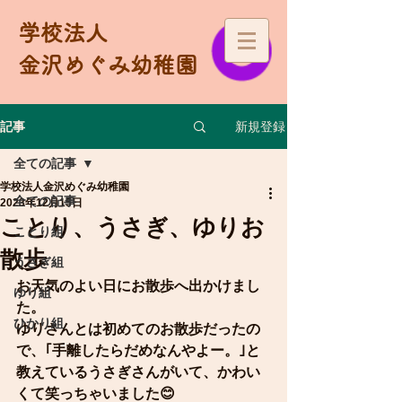
学校法人
金沢めぐみ幼稚園
新規登録
記事
全ての記事
学校法人金沢めぐみ幼稚園
全ての記事
2023年12月15日
ことり、うさぎ、ゆりお
ことり組
散歩
うさぎ組
お天気のよい日にお散歩へ出かけまし
ゆり組
た。
ひかり組
ゆりさんとは初めてのお散歩だったの
で、｢手離したらだめなんやよー。｣と
教えているうさぎさんがいて、かわい
くて笑っちゃいました😊