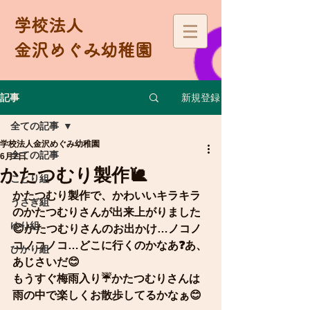
学校法人
金沢めぐみ幼稚園
新規登録
記事
全ての記事
学校法人金沢めぐみ幼稚園
全ての記事
6月2日
かたつむり製作🐌
ことり組
かたつむり製作で、かわいいキラキラ
うさぎ組
のかたつむりさんが出来上がりました
ゆり組
😊かたつむりさんのお出かけ…ノコノ
コノコノコ…どこに行くのかなあ❓あ、
ひかり組
あじさいだ😊
もうすぐ梅雨入り☔️かたつむりさんは
雨の中で楽しくお散歩してるかなぁ😊