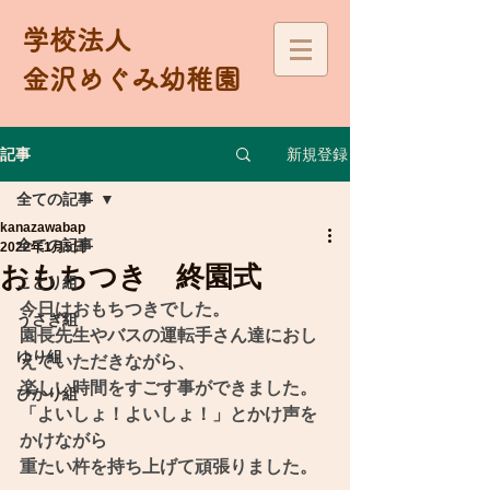
学校法人
金沢めぐみ幼稚園
新規登録
記事
全ての記事
kanazawabap
全ての記事
2022年1月5日
おもちつき 終園式
ことり組
今日はおもちつきでした。
うさぎ組
園長先生やバスの運転手さん達におし
ゆり組
えていただきながら、
楽しい時間をすごす事ができました。
ひかり組
「よいしょ！よいしょ！」とかけ声を
かけながら
重たい杵を持ち上げて頑張りました。