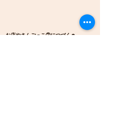
お店やさんごっこ②につづく👛
すべて表示
最新記事