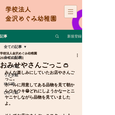
学校法人
金沢めぐみ幼稚園
新規登録
記事
全ての記事
学校法人金沢めぐみ幼稚園
全ての記事
2022年11月10日
おみせやさんごっこ👛
ことり組
みんな楽しみにしていたお店やさんご
うさぎ組
っこ。
ゆり組
ホールに用意してある品物を見て朝か
らウキウキ😁どれにしようかなーとニ
ひかり組
ヤニヤしながら品物を見ていました
よ。