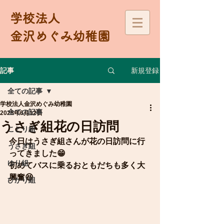
学校法人
金沢めぐみ幼稚園
新規登録
記事
全ての記事
学校法人金沢めぐみ幼稚園
全ての記事
2025年6月12日
うさぎ組花の日訪問
ことり組
今日はうさぎ組さんが花の日訪問に行
うさぎ組
ってきました😁
ゆり組
初めてバスに乗るおともだちも多く大
興奮😆
ひかり組