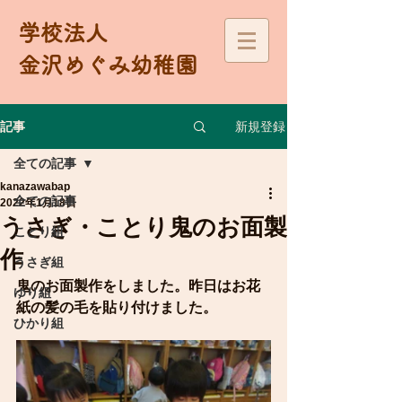
学校法人
金沢めぐみ幼稚園
新規登録
記事
全ての記事
kanazawabap
全ての記事
2022年1月18日
うさぎ・ことり鬼のお面製
ことり組
作
うさぎ組
鬼のお面製作をしました。昨日はお花
ゆり組
紙の髪の毛を貼り付けました。
ひかり組