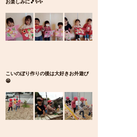
お楽しみに🎵✨✨
こいのぼり作りの後は大好きお外遊び
😁