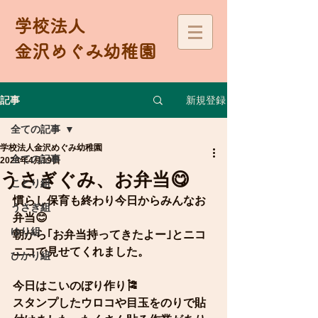
学校法人
金沢めぐみ幼稚園
新規登録
記事
全ての記事
学校法人金沢めぐみ幼稚園
全ての記事
2023年4月19日
うさぎぐみ、お弁当😋
ことり組
慣らし保育も終わり今日からみんなお
うさぎ組
弁当😊
ゆり組
朝から｢お弁当持ってきたよー｣とニコ
ニコで見せてくれました。
ひかり組
今日はこいのぼり作り🎏
スタンプしたウロコや目玉をのりで貼