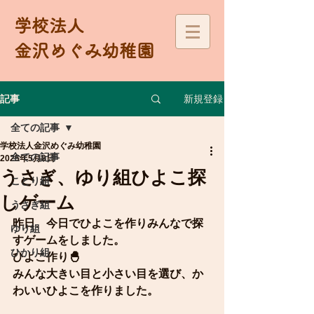
学校法人
金沢めぐみ幼稚園
新規登録
記事
全ての記事
学校法人金沢めぐみ幼稚園
全ての記事
2025年5月8日
うさぎ、ゆり組ひよこ探
ことり組
しゲーム
うさぎ組
昨日、今日でひよこを作りみんなで探
ゆり組
すゲームをしました。
ひかり組
ひよこ作り🐣
みんな大きい目と小さい目を選び、か
わいいひよこを作りました。