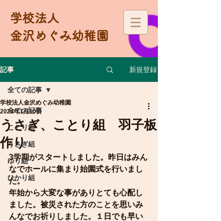
学校法人
金沢めぐみ幼稚園
新規登録
記事
全ての記事
学校法人金沢めぐみ幼稚園
全ての記事
2024年1月10日
うさぎ、ことり組 羽子板
ことり組
作り
うさぎ組
3学期がスタートしました。昨日はみん
ゆり組
なでホールに集まり始園式を行いまし
ひかり組
た。
年始から大変な事がありとても心配し
ました。被災された方のことを思いみ
んなでお祈りしました。１日でも早い